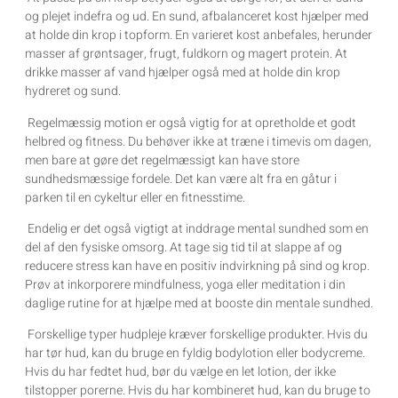
og plejet indefra og ud. En sund, afbalanceret kost hjælper med
at holde din krop i topform. En varieret kost anbefales, herunder
masser af grøntsager, frugt, fuldkorn og magert protein. At
drikke masser af vand hjælper også med at holde din krop
hydreret og sund.
Regelmæssig motion er også vigtig for at opretholde et godt
helbred og fitness. Du behøver ikke at træne i timevis om dagen,
men bare at gøre det regelmæssigt kan have store
sundhedsmæssige fordele. Det kan være alt fra en gåtur i
parken til en cykeltur eller en fitnesstime.
Endelig er det også vigtigt at inddrage mental sundhed som en
del af den fysiske omsorg. At tage sig tid til at slappe af og
reducere stress kan have en positiv indvirkning på sind og krop.
Prøv at inkorporere mindfulness, yoga eller meditation i din
daglige rutine for at hjælpe med at booste din mentale sundhed.
Forskellige typer hudpleje kræver forskellige produkter. Hvis du
har tør hud, kan du bruge en fyldig bodylotion eller bodycreme.
Hvis du har fedtet hud, bør du vælge en let lotion, der ikke
tilstopper porerne. Hvis du har kombineret hud, kan du bruge to