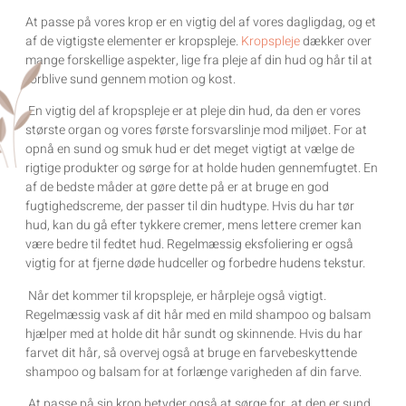
At passe på vores krop er en vigtig del af vores dagligdag, og et
af de vigtigste elementer er kropspleje.
Kropspleje
dækker over
mange forskellige aspekter, lige fra pleje af din hud og hår til at
forblive sund gennem motion og kost.
En vigtig del af kropspleje er at pleje din hud, da den er vores
største organ og vores første forsvarslinje mod miljøet. For at
opnå en sund og smuk hud er det meget vigtigt at vælge de
rigtige produkter og sørge for at holde huden gennemfugtet. En
af de bedste måder at gøre dette på er at bruge en god
fugtighedscreme, der passer til din hudtype. Hvis du har tør
hud, kan du gå efter tykkere cremer, mens lettere cremer kan
være bedre til fedtet hud. Regelmæssig eksfoliering er også
vigtig for at fjerne døde hudceller og forbedre hudens tekstur.
Når det kommer til kropspleje, er hårpleje også vigtigt.
Regelmæssig vask af dit hår med en mild shampoo og balsam
hjælper med at holde dit hår sundt og skinnende. Hvis du har
farvet dit hår, så overvej også at bruge en farvebeskyttende
shampoo og balsam for at forlænge varigheden af ​​din farve.
At passe på sin krop betyder også at sørge for, at den er sund